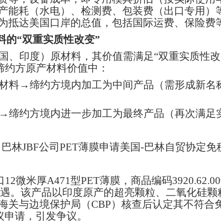
产能耗（水电）、检测费、包装费（出口专用）
为抵达美国口岸的总值，包括国际运费、保险费
料的“双重实质性改变”
国、印度）原材料，其价值需满足
“双重实质性改变”（d
能计入A缔约方原产材料价值中：
材料
→缔约方境内加工为中间产品（需形成新名
→缔约方境内进一步加工为最终产品（再次满足
，巴林
JBF公司PET薄膜申请美国-巴林自贸协定
12微米厚A471型PET薄膜，商品编码3920.62
待遇。
该产品以印度原产的超亮颗粒、二氧化硅颗
海关与边境保护局（
CBP）核查后认定其不符合免
议申请，引发争议。