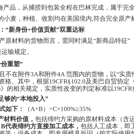
海产品，从捕捞到包装全程在巴林完成，属于完
的小麦，种植、收割均在美国境内
,
符合完全原产
：
“新身份+价值贡献”双重达标
产原材料的货物而言，需同时满足
“新商品特征”
接运输规定。
身份重塑”
且不在附件
3A和附件4A 范围内的货物，以“实质
资格。其中，根据
19CFR§102.0
及美巴自贸协定
n)》
的相关规定，实质性改变的判定标准以
19CFR§
：足够的“本地投入”
式如下：
（
A+B）÷C×100%≥35%
产材料价值，
包括缔约方采购的原材料成本（含
。
B代表缔约方直接加工成本，
包括人工成本，即
资等；设备成本，即专用模具折旧（按实际使用