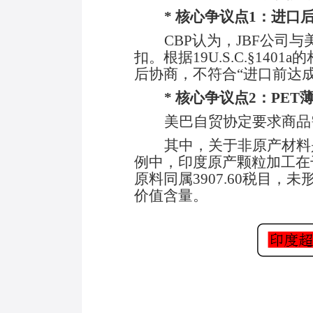
* 核心争议点1：进
CBP认为，JBF
公司
与
扣。根据
19U.S.C.§1401a
的
后协商，不符合
“进口前达
* 核心争议点2：PE
美巴自贸协定要求商品
其中，关于非原产材料
例中，印度原产颗粒加工在
原料同属3907.60税目
价值含量。