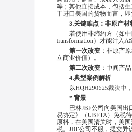
等；其他直接成本，包括生
于进口美国的货物而言，即
3.关键难点：非原产材
若使用非缔约方（如中
transformation）才
第一次改变
：非原产原
立商业价值）。
第二次改变
：中间产品
4.典型案例解析
以
HQH290625
裁决中
* 背景
巴林
JBF公司向美国出口
易协定》（UBFTA）免税
原料，在美国清关时，美国
税。JBF公司不服，提交异