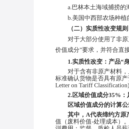
a.
巴林本土海域捕捞的
b.
美国中西部农场种植
（二）实质性改变规则
对于大部分使用了非原
价值成分
”要求，并符合直
1.实质性改变：产品“
对于含有非原产材料，
标准确认货物是否具有原产
Letter on Tariff Classificatio
2.区域价值成分35%
区域价值成分的计算公
其中，
A代表缔约方原
值（废料价值
-处理成本）
训费用；监督、质检人员薪